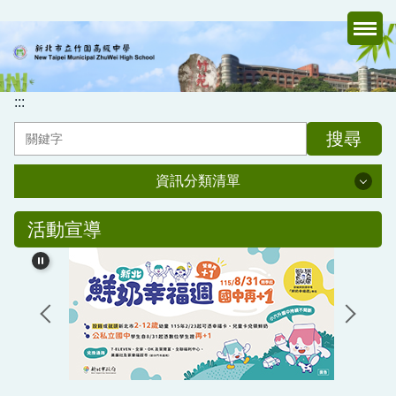
跳
到
主
要
內
:::
容
搜尋
區
資訊分類清單
資訊分類清單
活動宣導
認識竹中
行政處室
家長會
媒體報導專區