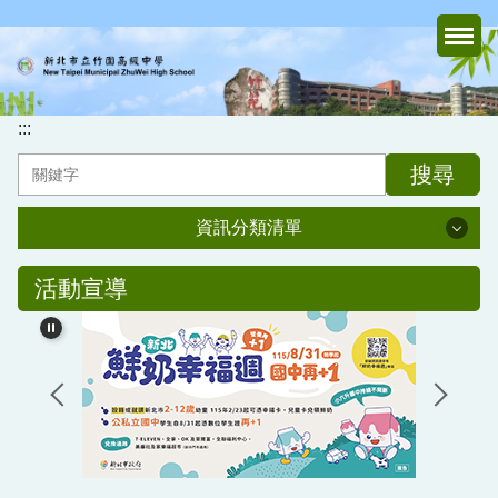
跳
到
主
要
內
:::
容
搜尋
區
資訊分類清單
資訊分類清單
活動宣導
認識竹中
行政處室
家長會
媒體報導專區