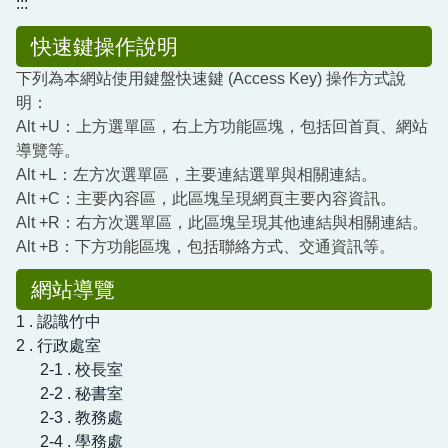
:::
圖書館服務專區
快速鍵操作說明
新生入學專區
下列為本網站使用鍵盤快速鍵 (Access Key) 操作方式說
明：
正常教學專區
Alt +U：上方選單區，右上方功能區塊，包括回首頁、網站
教務相關專區
導覽等。
Alt +L：左方次選單區，主要連結選單與相關連結。
輔導活動專區
Alt +C：主要內容區，此區塊呈現網頁主要內容資訊。
Alt +R：右方次選單區，此區塊呈現其他連結與相關連結。
學生事務專區
Alt +B：下方功能區塊，包括聯絡方式、交通資訊等。
衛生健康專區
網站導覽
1 . 認識竹中
體育組專區
2 . 行政處室
會計專區
2-1 . 校長室
2-2 . 秘書室
職業安全衛生專區
2-3 . 教務處
2-4 . 學務處