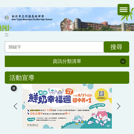
跳
到
主
要
內
:::
容
搜尋
區
資訊分類清單
資訊分類清單
活動宣導
認識竹中
行政處室
家長會
媒體報導專區