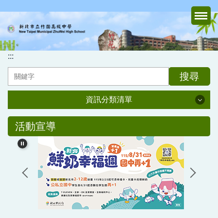
跳
到
主
要
內
:::
容
搜尋
區
資訊分類清單
資訊分類清單
活動宣導
認識竹中
行政處室
家長會
媒體報導專區