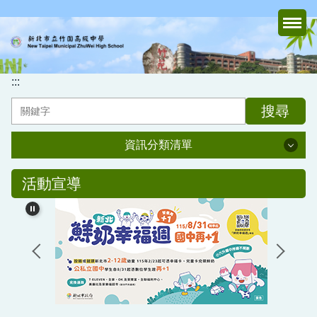
跳
到
主
要
內
:::
容
搜尋
區
資訊分類清單
資訊分類清單
活動宣導
認識竹中
行政處室
家長會
媒體報導專區