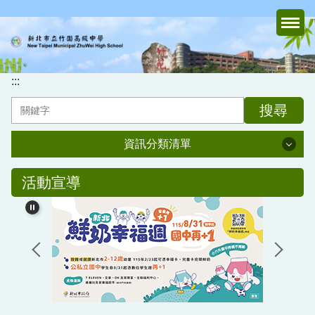
跳
到
主
要
內
:::
容
搜尋
區
資訊分類清單
資訊分類清單
活動宣導
認識竹中
行政處室
家長會
媒體報導專區