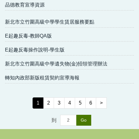
回首頁
品德教育宣導資源
新北市立竹圍高級中學學生賃居服務要點
E起趣反毒-教師QA版
E起趣反毒操作說明-學生版
新北市立竹圍高級中學遺失物(金)招領管理辦法
轉知內政部新版租賃契約宣導海報
1
2
3
4
5
6
>
到
Go