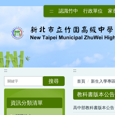
跳
到
:::
認識竹中
行政單位
家
主
要
內
容
區
:::
:::
搜尋
首頁
新生入學專
教科書版本公告
資訊分類清單
高中部教科書版本公告