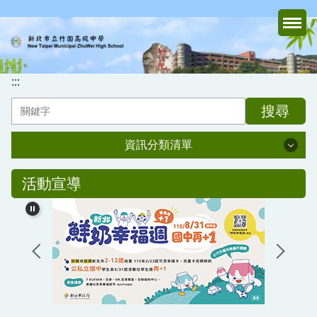
跳
到
主
要
內
:::
容
搜尋
區
資訊分類清單
資訊分類清單
活動宣導
認識竹中
行政處室
家長會
媒體報導專區