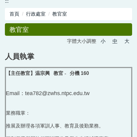
:::
圖書館服務專區
首頁
行政處室
教官室
新生入學專區
教官室
正常教學專區
字體大小調整
小
中
大
教務相關專區
人員執掌
輔導活動專區
學生事務專區
【主任教官】温宗興
教官 -
分機
160
衛生健康專區
Email：tea782@zwhs.ntpc.edu.tw
體育組專區
會計專區
業務職掌：
職業安全衛生專區
推展及辦理各項軍訓人事、教育及後勤業務。