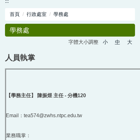
:::
圖書館服務專區
首頁
行政處室
學務處
新生入學專區
學務處
正常教學專區
字體大小調整
小
中
大
教務相關專區
人員執掌
輔導活動專區
學生事務專區
衛生健康專區
【學務主任】 陳振煜 主任 - 分機120
體育組專區
會計專區
Email：tea574@zwhs.ntpc.edu.tw
職業安全衛生專區
業務職掌：