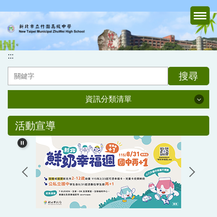
跳
到
主
要
內
:::
容
搜尋
區
資訊分類清單
資訊分類清單
活動宣導
認識竹中
行政處室
家長會
媒體報導專區