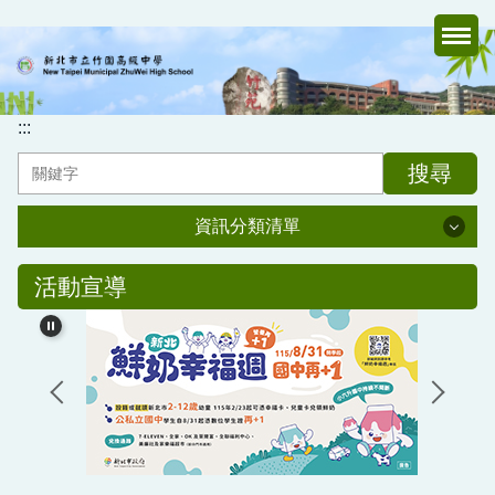
跳
到
主
要
內
:::
容
搜尋
區
資訊分類清單
資訊分類清單
活動宣導
認識竹中
行政處室
家長會
媒體報導專區