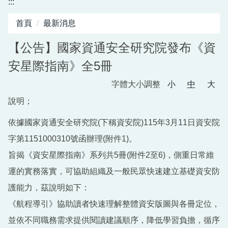
:::
圖書館服務專區
首頁
最新消息
新生入學專區
【公告】國家資通安全研究院發布《資
正常教學專區
安星際指南》全5冊
教務相關專區
字體大小調整
小
中
大
輔導活動專區
說明；
學生事務專區
依據國家資通安全研究院(下稱資安院)115年3月11日資安院
字第1151000310號函辦理(附件1)。
衛生健康專區
旨揭《資安星際指南》系列共5冊(附件2至6)，側重日常維
體育組專區
運的實務落實，可協助組織及一般民眾快速建立基礎資安防
會計專區
護能力，茲說明如下：
《航程導引》協助讀者快速理解整體資安版圖與各冊定位，
職業安全衛生專區
並依不同職務需求提供閱讀建議順序，降低學習負擔，循序