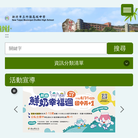
跳
到
主
要
內
:::
容
搜尋
區
資訊分類清單
資訊分類清單
活動宣導
認識竹中
行政處室
家長會
媒體報導專區