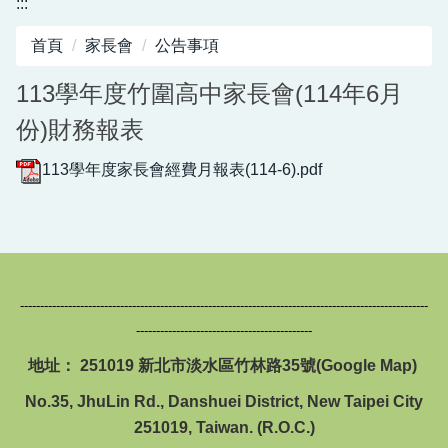
:::
圖書館服務專區
首頁
家長會
公告事項
新生入學專區
113學年度竹圍高中家長會(114年6月
正常教學專區
份)財務報表
教務相關專區
113學年度家長會經費月報表(114-6).pdf
輔導活動專區
學生事務專區
衛生健康專區
------------------------------------------------------------------------------------------------------
體育組專區
--------------------------------------------
會計專區
地址： 251019 新北市淡水區竹林路35號(
Google Map
)
No.35, JhuLin Rd., Danshuei District, New Taipei City
職業安全衛生專區
251019, Taiwan. (R.O.C.)