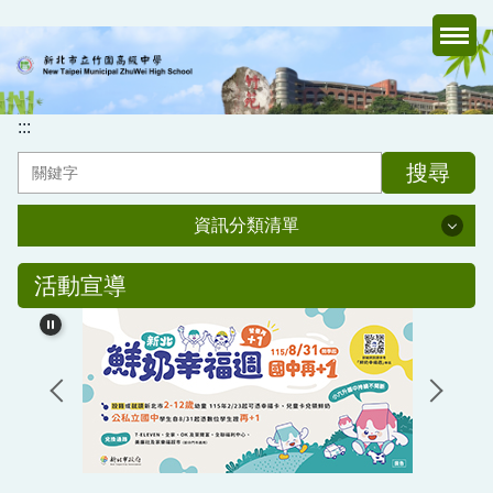
跳
到
主
要
內
:::
容
搜尋
區
資訊分類清單
資訊分類清單
活動宣導
認識竹中
行政處室
家長會
媒體報導專區