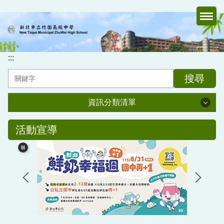
跳
到
主
要
內
:::
容
搜尋
區
資訊分類清單
資訊分類清單
活動宣導
認識竹中
行政處室
家長會
媒體報導專區