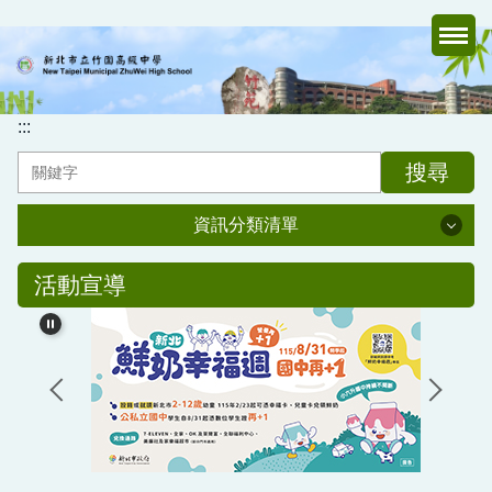
跳
到
主
要
內
:::
容
搜尋
區
資訊分類清單
資訊分類清單
活動宣導
認識竹中
行政處室
家長會
媒體報導專區