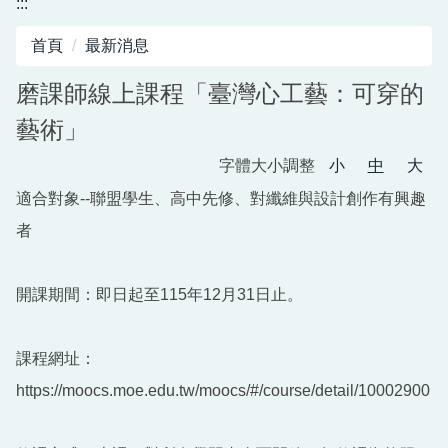
:::
圖書館服務專區
首頁
最新消息
新生入學專區
磨課師線上課程「臺灣心工藝：可穿的
正常教學專區
藝術」
教務相關專區
字體大小調整
小
中
大
輔導活動專區
適合對象--聯盟學生、高中先修、對纖維與設計創作有興趣
者
學生事務專區
衛生健康專區
開課期間：即日起至115年12月31日止。
體育組專區
課程網址：
會計專區
https://moocs.moe.edu.tw/moocs/#/course/detail/10002900
職業安全衛生專區