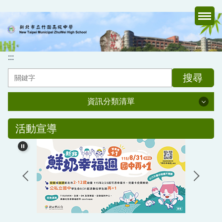
跳
到
主
要
內
:::
容
搜尋
區
資訊分類清單
資訊分類清單
活動宣導
認識竹中
行政處室
家長會
媒體報導專區