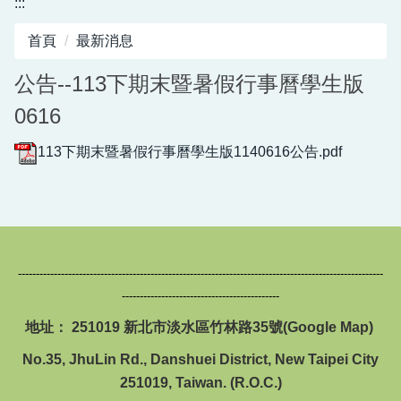
:::
圖書館服務專區
首頁
最新消息
新生入學專區
公告--113下期末暨暑假行事曆學生版
正常教學專區
0616
教務相關專區
113下期末暨暑假行事曆學生版1140616公告.pdf
輔導活動專區
學生事務專區
衛生健康專區
------------------------------------------------------------------------------------------------------
體育組專區
--------------------------------------------
會計專區
地址： 251019 新北市淡水區竹林路35號(
Google Map
)
No.35, JhuLin Rd., Danshuei District, New Taipei City
職業安全衛生專區
251019, Taiwan. (R.O.C.)