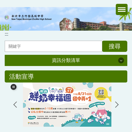
跳
到
主
要
內
:::
容
搜尋
區
資訊分類清單
資訊分類清單
活動宣導
認識竹中
行政處室
家長會
媒體報導專區