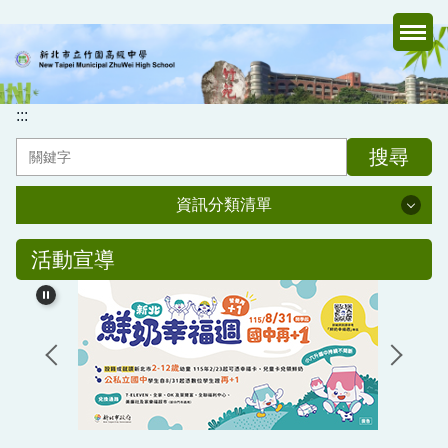
跳
到
主
要
內
:::
容
搜尋
區
資訊分類清單
資訊分類清單
活動宣導
認識竹中
行政處室
家長會
媒體報導專區