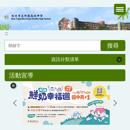
跳
到
主
要
內
:::
容
搜尋
區
資訊分類清單
資訊分類清單
活動宣導
認識竹中
行政處室
家長會
媒體報導專區