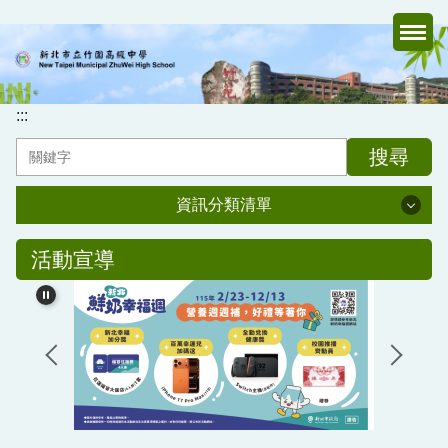
跳
到
主
要
內
:::
容
搜尋
區
資訊分類清單
資訊分類清單
活動宣導
認識竹中
行政處室
家長會
媒體報導專區