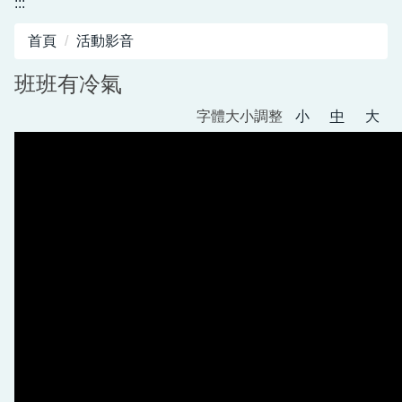
:::
圖書館服務專區
首頁
活動影音
新生入學專區
班班有冷氣
正常教學專區
字體大小調整
小
中
大
教務相關專區
輔導活動專區
學生事務專區
衛生健康專區
體育組專區
會計專區
職業安全衛生專區