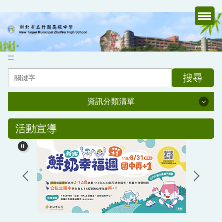
跳
到
主
要
內
:::
容
搜尋
區
資訊分類清單
資訊分類清單
活動宣導
認識竹中
行政處室
家長會
媒體報導專區