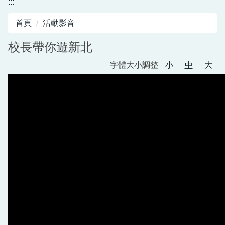
:::
圖書館服務專區
首頁
活動影音
新生入學專區
校長帶你遊新北
正常教學專區
字體大小調整
小
中
大
教務相關專區
輔導活動專區
學生事務專區
衛生健康專區
體育組專區
會計專區
職業安全衛生專區